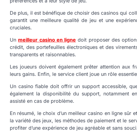
préférences et à leur style de jeu.
De plus, il est bénéfique de choisir des casinos qui col
garantit une meilleure qualité de jeu et une expér
cruciales.
Un
meilleur casino en ligne
doit proposer des options 
crédit, des portefeuilles électroniques et des viremen
transparents et raisonnables.
Les joueurs doivent également prêter attention aux fr
leurs gains. Enfin, le service client joue un rôle essenti
Un casino fiable doit offrir un support accessible, que
également la disponibilité du support, notamment e
assisté en cas de problème.
En résumé, le choix d’un meilleur casino en ligne sûr et
la variété des jeux, les méthodes de paiement et le se
profiter d’une expérience de jeu agréable et sans souci