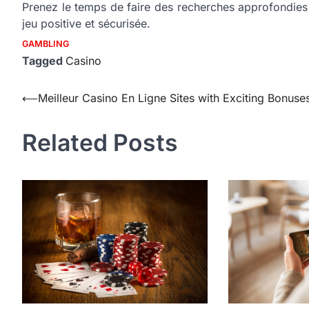
Prenez le temps de faire des recherches approfondies
jeu positive et sécurisée.
GAMBLING
Tagged
Casino
Post
⟵
Meilleur Casino En Ligne Sites with Exciting Bonuse
navigation
Related Posts