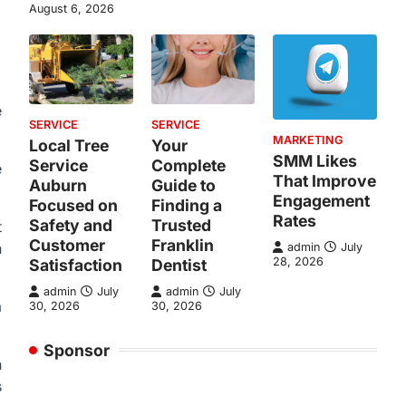
August 6, 2026
e
SERVICE
SERVICE
MARKETING
Local Tree
Your
SMM Likes
Service
Complete
e
That Improve
Auburn
Guide to
Engagement
Focused on
Finding a
Rates
Safety and
Trusted
t
Customer
Franklin
n
admin
July
28, 2026
Satisfaction
Dentist
admin
July
admin
July
a
30, 2026
30, 2026
Sponsor
n
s