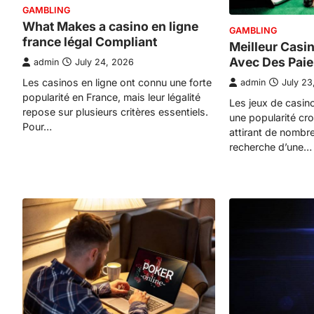
GAMBLING
What Makes a casino en ligne
GAMBLING
france légal Compliant
Meilleur Casi
Avec Des Pai
admin
July 24, 2026
Les casinos en ligne ont connu une forte
admin
July 23
popularité en France, mais leur légalité
Les jeux de casin
repose sur plusieurs critères essentiels.
une popularité cr
Pour…
attirant de nombre
recherche d’une…