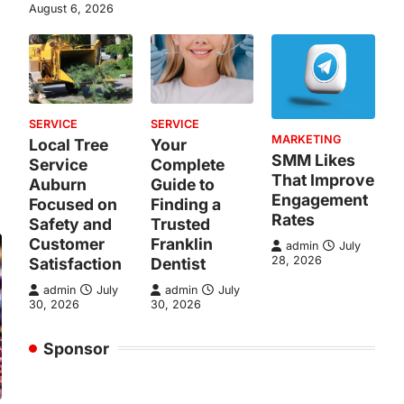
August 6, 2026
SERVICE
SERVICE
MARKETING
Local Tree
Your
SMM Likes
Service
Complete
That Improve
Auburn
Guide to
Engagement
Focused on
Finding a
Rates
Safety and
Trusted
Customer
Franklin
admin
July
28, 2026
Satisfaction
Dentist
admin
July
admin
July
30, 2026
30, 2026
Sponsor