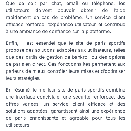
Que ce soit par chat, email ou téléphone, les
utilisateurs doivent pouvoir obtenir de l’aide
rapidement en cas de problème. Un service client
efficace renforce l’expérience utilisateur et contribue
à une ambiance de confiance sur la plateforme.
Enfin, il est essentiel que le site de paris sportifs
propose des solutions adaptées aux utilisateurs, telles
que des outils de gestion de bankroll ou des options
de paris en direct. Ces fonctionnalités permettent aux
parieurs de mieux contrôler leurs mises et d’optimiser
leurs stratégies.
En résumé, le meilleur site de paris sportifs combine
une interface conviviale, une sécurité renforcée, des
offres variées, un service client efficace et des
solutions adaptées, garantissant ainsi une expérience
de paris enrichissante et agréable pour tous les
utilisateurs.