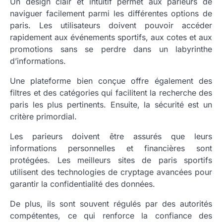
Un design clair et intuitif permet aux parieurs de
naviguer facilement parmi les différentes options de
paris. Les utilisateurs doivent pouvoir accéder
rapidement aux événements sportifs, aux cotes et aux
promotions sans se perdre dans un labyrinthe
d’informations.
Une plateforme bien conçue offre également des
filtres et des catégories qui facilitent la recherche des
paris les plus pertinents. Ensuite, la sécurité est un
critère primordial.
Les parieurs doivent être assurés que leurs
informations personnelles et financières sont
protégées. Les meilleurs sites de paris sportifs
utilisent des technologies de cryptage avancées pour
garantir la confidentialité des données.
De plus, ils sont souvent régulés par des autorités
compétentes, ce qui renforce la confiance des