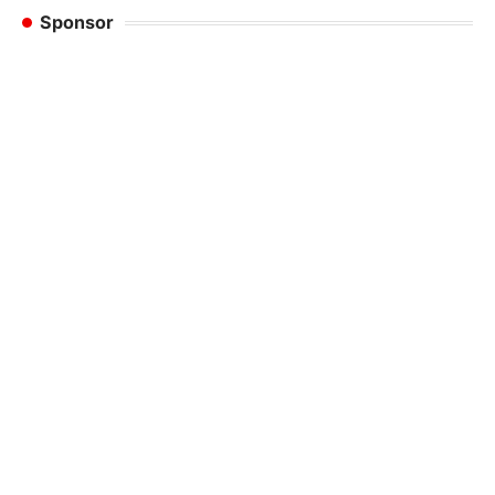
Sponsor