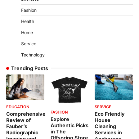
Fashion
Health
Home
Service
Technology
Trending Posts
EDUCATION
SERVICE
FASHION
Comprehensive
Eco Friendly
Explore
Review of
House
Authentic Picks
Fauber’s
Cleaning
in The
Radiographic
Services in
Offspring Store
Imaging and
Anchorage