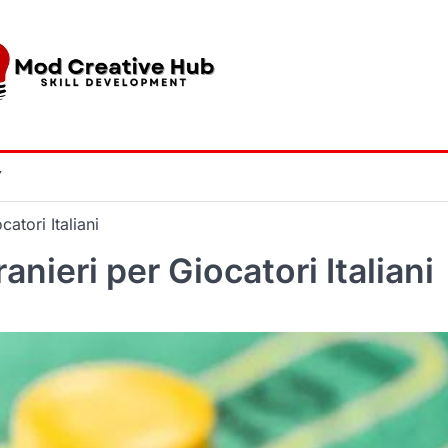
Y
atori Italiani
anieri per Giocatori Italiani