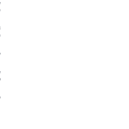
e
a
i
a
e
e
n
e