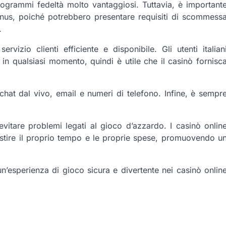
rogrammi fedeltà molto vantaggiosi. Tuttavia, è important
bonus, poiché potrebbero presentare requisiti di scommess
.
vizio clienti efficiente e disponibile. Gli utenti italian
n qualsiasi momento, quindi è utile che il casinò fornisc
e chat dal vivo, email e numeri di telefono. Infine, è sempr
evitare problemi legati al gioco d’azzardo. I casinò onlin
 gestire il proprio tempo e le proprie spese, promuovendo u
 un’esperienza di gioco sicura e divertente nei casinò onlin