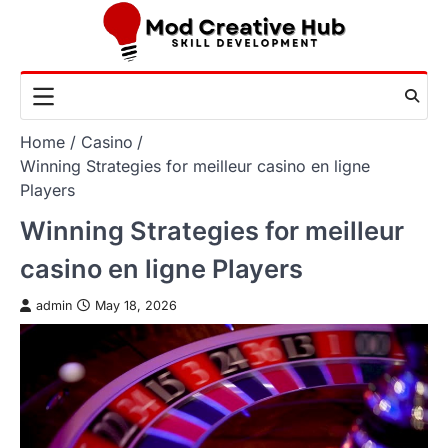
Skip
to
content
Home
Casino
Winning Strategies for meilleur casino en ligne
Players
Winning Strategies for meilleur
casino en ligne Players
admin
May 18, 2026