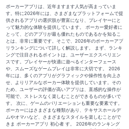
ポーカーアプリは、近年ますます人気が高まっていま
す。特に2026年には、さまざまなプラットフォームで提
供されるアプリの選択肢が豊富になり、プレイヤーにと
って魅力的な体験を提供しています。 ポーカー愛好者に
とって、どのアプリが最も優れたものであるかを知るこ
とは、非常に重要です。そこで、2026年のポーカーアプ
リランキングについて詳しく解説します。 まず、ランキ
ングで注目されるポイントは、ユーザーエクスペリエン
スです。プレイヤーが快適に遊べるインターフェース
や、スムーズなゲームプレイは非常に大切です。 2026
年には、多くのアプリがグラフィックや操作性を向上さ
せ、よりリアルなポーカー体験を提供しています。その
ため、ユーザーの評価が高いアプリは、直感的な操作が
可能で、ストレスなく楽しむことができるものが多いで
す。 次に、ゲームのバリエーションも重要な要素です。
ポーカーにはさまざまな種類があり、テキサスホールデ
ムやオマハなど、さまざまなスタイルを楽しむことがで
きま ポーカーアプリ 初心者 す。 2026年のランキング