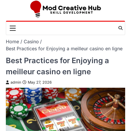
Skip
to
content
Home
Casino
Best Practices for Enjoying a meilleur casino en ligne
Best Practices for Enjoying a
meilleur casino en ligne
admin
May 27, 2026