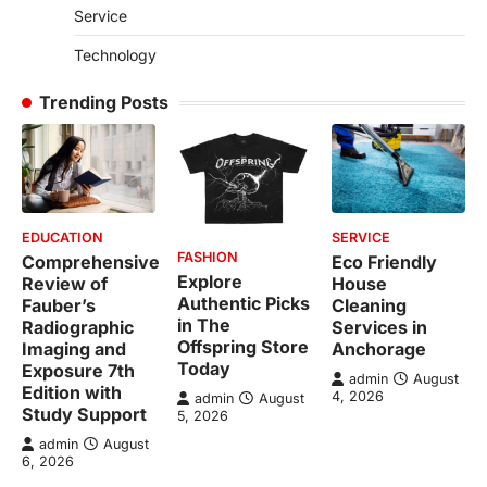
Service
Technology
Trending Posts
EDUCATION
SERVICE
FASHION
Comprehensive
Eco Friendly
Explore
Review of
House
Authentic Picks
Fauber’s
Cleaning
in The
Radiographic
Services in
Offspring Store
Imaging and
Anchorage
Today
Exposure 7th
admin
August
Edition with
4, 2026
admin
August
Study Support
5, 2026
admin
August
6, 2026