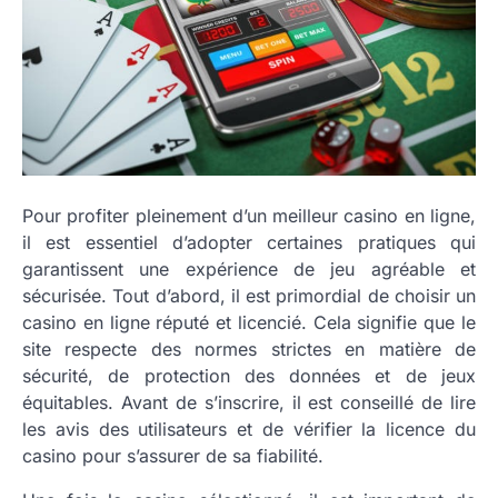
Pour profiter pleinement d’un meilleur casino en ligne,
il est essentiel d’adopter certaines pratiques qui
garantissent une expérience de jeu agréable et
sécurisée. Tout d’abord, il est primordial de choisir un
casino en ligne réputé et licencié. Cela signifie que le
site respecte des normes strictes en matière de
sécurité, de protection des données et de jeux
équitables. Avant de s’inscrire, il est conseillé de lire
les avis des utilisateurs et de vérifier la licence du
casino pour s’assurer de sa fiabilité.