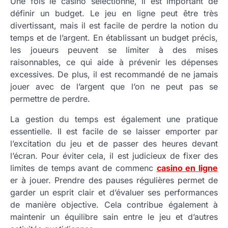
Une fois le casino sélectionné, il est important de
définir un budget. Le jeu en ligne peut être très
divertissant, mais il est facile de perdre la notion du
temps et de l’argent. En établissant un budget précis,
les joueurs peuvent se limiter à des mises
raisonnables, ce qui aide à prévenir les dépenses
excessives. De plus, il est recommandé de ne jamais
jouer avec de l’argent que l’on ne peut pas se
permettre de perdre.
La gestion du temps est également une pratique
essentielle. Il est facile de se laisser emporter par
l’excitation du jeu et de passer des heures devant
l’écran. Pour éviter cela, il est judicieux de fixer des
limites de temps avant de commenc
casino en ligne
er à jouer. Prendre des pauses régulières permet de
garder un esprit clair et d’évaluer ses performances
de manière objective. Cela contribue également à
maintenir un équilibre sain entre le jeu et d’autres