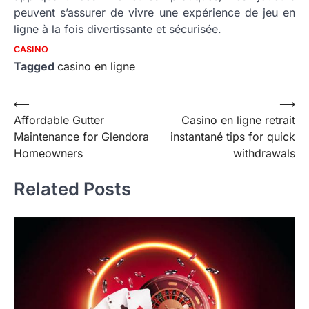
peuvent s’assurer de vivre une expérience de jeu en
ligne à la fois divertissante et sécurisée.
CASINO
Tagged
casino en ligne
Post
⟵
⟶
Affordable Gutter
Casino en ligne retrait
navigation
Maintenance for Glendora
instantané tips for quick
Homeowners
withdrawals
Related Posts