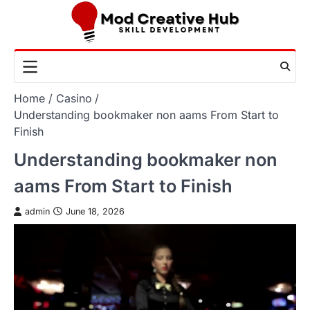
Skip
to
content
Home
Casino
Understanding bookmaker non aams From Start to
Finish
Understanding bookmaker non
aams From Start to Finish
admin
June 18, 2026