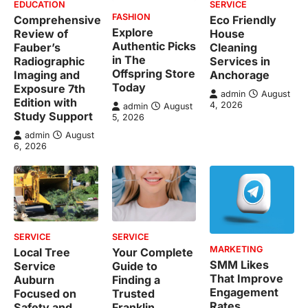
EDUCATION
SERVICE
FASHION
Comprehensive
Eco Friendly
Explore
Review of
House
Authentic Picks
Fauber’s
Cleaning
in The
Radiographic
Services in
Offspring Store
Imaging and
Anchorage
Today
Exposure 7th
admin
August
Edition with
4, 2026
admin
August
Study Support
5, 2026
admin
August
6, 2026
SERVICE
SERVICE
MARKETING
Local Tree
Your Complete
SMM Likes
Service
Guide to
That Improve
Auburn
Finding a
Engagement
Focused on
Trusted
Rates
Safety and
Franklin