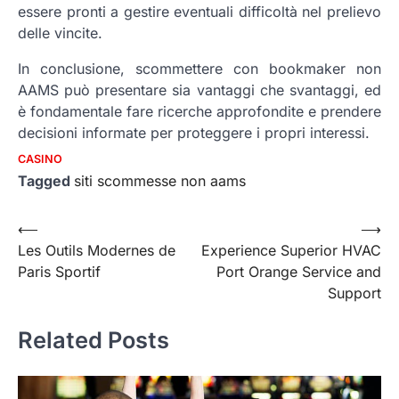
essere pronti a gestire eventuali difficoltà nel prelievo
delle vincite.
In conclusione, scommettere con bookmaker non
AAMS può presentare sia vantaggi che svantaggi, ed
è fondamentale fare ricerche approfondite e prendere
decisioni informate per proteggere i propri interessi.
CASINO
Tagged
siti scommesse non aams
Post
⟵
⟶
Les Outils Modernes de
Experience Superior HVAC
navigation
Paris Sportif
Port Orange Service and
Support
Related Posts