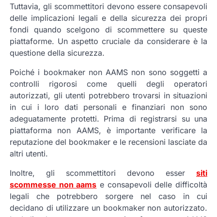
Tuttavia, gli scommettitori devono essere consapevoli
delle implicazioni legali e della sicurezza dei propri
fondi quando scelgono di scommettere su queste
piattaforme. Un aspetto cruciale da considerare è la
questione della sicurezza.
Poiché i bookmaker non AAMS non sono soggetti a
controlli rigorosi come quelli degli operatori
autorizzati, gli utenti potrebbero trovarsi in situazioni
in cui i loro dati personali e finanziari non sono
adeguatamente protetti. Prima di registrarsi su una
piattaforma non AAMS, è importante verificare la
reputazione del bookmaker e le recensioni lasciate da
altri utenti.
Inoltre, gli scommettitori devono esser
siti
scommesse non aams
e consapevoli delle difficoltà
legali che potrebbero sorgere nel caso in cui
decidano di utilizzare un bookmaker non autorizzato.