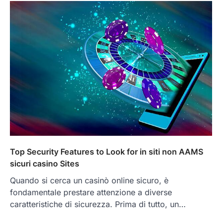
Top Security Features to Look for in siti non AAMS
sicuri casino Sites
Quando si cerca un casinò online sicuro, è
fondamentale prestare attenzione a diverse
caratteristiche di sicurezza. Prima di tutto, un…