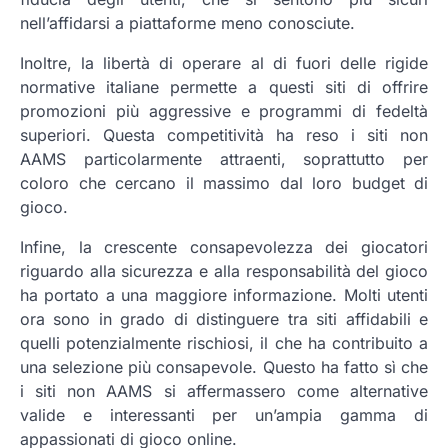
nell’affidarsi a piattaforme meno conosciute.
Inoltre, la libertà di operare al di fuori delle rigide
normative italiane permette a questi siti di offrire
promozioni più aggressive e programmi di fedeltà
superiori. Questa competitività ha reso i siti non
AAMS particolarmente attraenti, soprattutto per
coloro che cercano il massimo dal loro budget di
gioco.
Infine, la crescente consapevolezza dei giocatori
riguardo alla sicurezza e alla responsabilità del gioco
ha portato a una maggiore informazione. Molti utenti
ora sono in grado di distinguere tra siti affidabili e
quelli potenzialmente rischiosi, il che ha contribuito a
una selezione più consapevole. Questo ha fatto sì che
i siti non AAMS si affermassero come alternative
valide e interessanti per un’ampia gamma di
appassionati di gioco online.