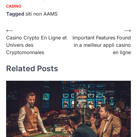
CASINO
Tagged
siti non AAMS
Post
⟵
⟶
Casino Crypto En Ligne et
Important Features Found
navigation
Univers des
in a meilleur appli casino
Cryptomonnaies
en ligne
Related Posts