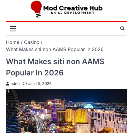
Skip
to
content
Home
Casino
What Makes siti non AAMS Popular in 2026
What Makes siti non AAMS
Popular in 2026
admin
June 5, 2026