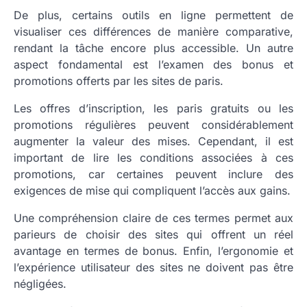
De plus, certains outils en ligne permettent de
visualiser ces différences de manière comparative,
rendant la tâche encore plus accessible. Un autre
aspect fondamental est l’examen des bonus et
promotions offerts par les sites de paris.
Les offres d’inscription, les paris gratuits ou les
promotions régulières peuvent considérablement
augmenter la valeur des mises. Cependant, il est
important de lire les conditions associées à ces
promotions, car certaines peuvent inclure des
exigences de mise qui compliquent l’accès aux gains.
Une compréhension claire de ces termes permet aux
parieurs de choisir des sites qui offrent un réel
avantage en termes de bonus. Enfin, l’ergonomie et
l’expérience utilisateur des sites ne doivent pas être
négligées.