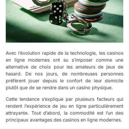
Avec l’évolution rapide de la technologie, les casinos
en ligne modernes ont su s’imposer comme une
alternative de choix pour les amateurs de jeux de
hasard. De nos jours, de nombreuses personnes
préfèrent jouer depuis le confort de leur domicile
plutôt que de se rendre dans un casino physique.
Cette tendance s’explique par plusieurs facteurs qui
rendent l’expérience de jeu en ligne particulièrement
attrayante. Tout d’abord, la commodité est l’un des
principaux avantages des casinos en ligne modernes.