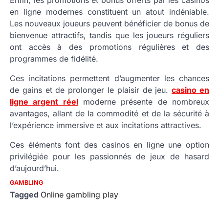
en ligne modernes constituent un atout indéniable.
Les nouveaux joueurs peuvent bénéficier de bonus de
bienvenue attractifs, tandis que les joueurs réguliers
ont accès à des promotions régulières et des
programmes de fidélité.
Ces incitations permettent d’augmenter les chances
de gains et de prolonger le plaisir de jeu.
casino en
ligne argent réel
moderne présente de nombreux
avantages, allant de la commodité et de la sécurité à
l’expérience immersive et aux incitations attractives.
Ces éléments font des casinos en ligne une option
privilégiée pour les passionnés de jeux de hasard
d’aujourd’hui.
GAMBLING
Tagged
Online gambling play