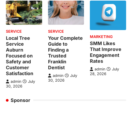
SERVICE
SERVICE
MARKETING
Local Tree
Your Complete
SMM Likes
Service
Guide to
That Improve
Auburn
Finding a
Engagement
Focused on
Trusted
Rates
Safety and
Franklin
Customer
Dentist
admin
July
Satisfaction
28, 2026
admin
July
30, 2026
admin
July
30, 2026
Sponsor