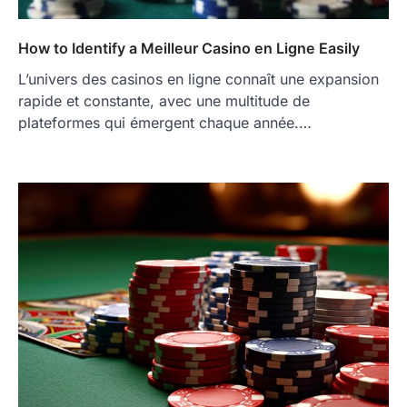
How to Identify a Meilleur Casino en Ligne Easily
L’univers des casinos en ligne connaît une expansion
rapide et constante, avec une multitude de
plateformes qui émergent chaque année.…