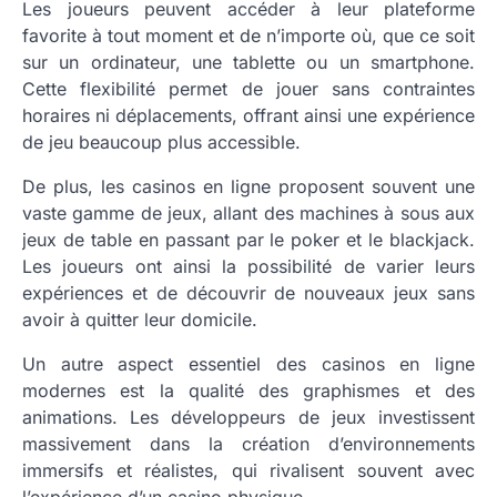
Les joueurs peuvent accéder à leur plateforme
favorite à tout moment et de n’importe où, que ce soit
sur un ordinateur, une tablette ou un smartphone.
Cette flexibilité permet de jouer sans contraintes
horaires ni déplacements, offrant ainsi une expérience
de jeu beaucoup plus accessible.
De plus, les casinos en ligne proposent souvent une
vaste gamme de jeux, allant des machines à sous aux
jeux de table en passant par le poker et le blackjack.
Les joueurs ont ainsi la possibilité de varier leurs
expériences et de découvrir de nouveaux jeux sans
avoir à quitter leur domicile.
Un autre aspect essentiel des casinos en ligne
modernes est la qualité des graphismes et des
animations. Les développeurs de jeux investissent
massivement dans la création d’environnements
immersifs et réalistes, qui rivalisent souvent avec
l’expérience d’un casino physique.