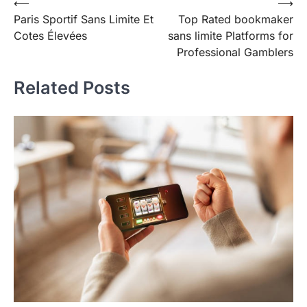
Post
⟵
⟶
Paris Sportif Sans Limite Et
Top Rated bookmaker
navigation
Cotes Élevées
sans limite Platforms for
Professional Gamblers
Related Posts