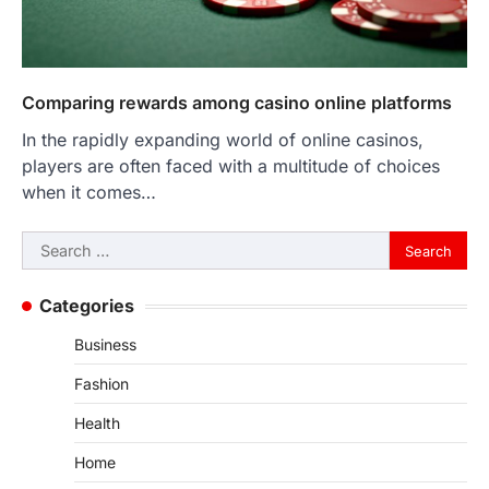
Comparing rewards among casino online platforms
In the rapidly expanding world of online casinos,
players are often faced with a multitude of choices
when it comes…
Search
for:
Categories
Business
Fashion
Health
Home