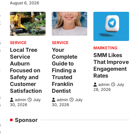
August 6, 2026
o
t
s
SERVICE
SERVICE
MARKETING
Local Tree
Your
a
SMM Likes
Service
Complete
That Improve
Auburn
Guide to
Engagement
x
Focused on
Finding a
Rates
Safety and
Trusted
,
Customer
Franklin
admin
July
28, 2026
Satisfaction
Dentist
à
admin
July
admin
July
s
30, 2026
30, 2026
Sponsor
s
e