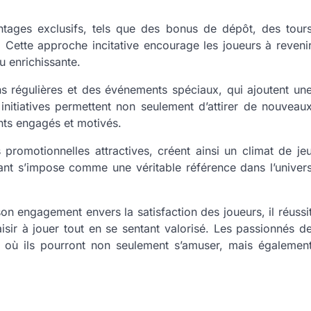
ntages exclusifs, tels que des bonus de dépôt, des tour
Cette approche incitative encourage les joueurs à reveni
u enrichissante.
s régulières et des événements spéciaux, qui ajoutent un
initiatives permettent non seulement d’attirer de nouveau
nts engagés et motivés.
promotionnelles attractives, créent ainsi un climat de je
nt s’impose comme une véritable référence dans l’univer
n engagement envers la satisfaction des joueurs, il réussi
sir à jouer tout en se sentant valorisé. Les passionnés d
n où ils pourront non seulement s’amuser, mais égalemen