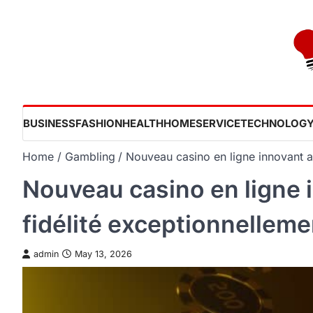
Skip
to
content
BUSINESS
FASHION
HEALTH
HOME
SERVICE
TECHNOLOG
Home
Gambling
Nouveau casino en ligne innovant 
Nouveau casino en ligne
fidélité exceptionnellem
admin
May 13, 2026