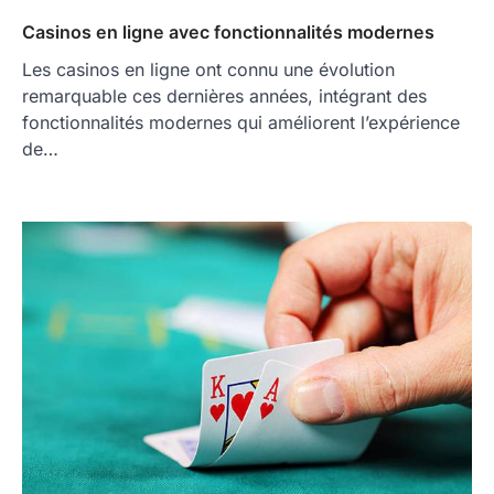
Casinos en ligne avec fonctionnalités modernes
Les casinos en ligne ont connu une évolution
remarquable ces dernières années, intégrant des
fonctionnalités modernes qui améliorent l’expérience
de…