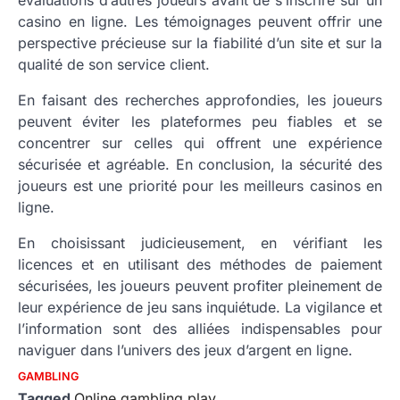
casino en ligne. Les témoignages peuvent offrir une
perspective précieuse sur la fiabilité d’un site et sur la
qualité de son service client.
En faisant des recherches approfondies, les joueurs
peuvent éviter les plateformes peu fiables et se
concentrer sur celles qui offrent une expérience
sécurisée et agréable. En conclusion, la sécurité des
joueurs est une priorité pour les meilleurs casinos en
ligne.
En choisissant judicieusement, en vérifiant les
licences et en utilisant des méthodes de paiement
sécurisées, les joueurs peuvent profiter pleinement de
leur expérience de jeu sans inquiétude. La vigilance et
l’information sont des alliées indispensables pour
naviguer dans l’univers des jeux d’argent en ligne.
GAMBLING
Tagged
Online gambling play