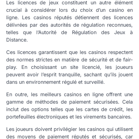
Les licences de jeux constituent un autre élément
crucial à considérer lors du choix d’un casino en
ligne. Les casinos réputés détiennent des licences
délivrées par des autorités de régulation reconnues,
telles que l’Autorité de Régulation des Jeux à
Distance.
Ces licences garantissent que les casinos respectent
des normes strictes en matière de sécurité et de fair-
play. En choisissant un site licencié, les joueurs
peuvent avoir l’esprit tranquille, sachant qu’ils jouent
dans un environnement régulé et surveillé.
En outre, les meilleurs casinos en ligne offrent une
gamme de méthodes de paiement sécurisées. Cela
inclut des options telles que les cartes de crédit, les
portefeuilles électroniques et les virements bancaires.
Les joueurs doivent privilégier les casinos qui utilisent
des moyens de paiement réputés et sécurisés, car