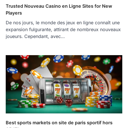
Trusted Nouveau Casino en Ligne Sites for New
Players
De nos jours, le monde des jeux en ligne connaît une
expansion fulgurante, attirant de nombreux nouveaux
joueurs. Cependant, avec…
Best sports markets on site de paris sportif hors