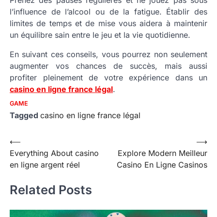
l’influence de l’alcool ou de la fatigue. Établir des
limites de temps et de mise vous aidera à maintenir
un équilibre sain entre le jeu et la vie quotidienne.
En suivant ces conseils, vous pourrez non seulement
augmenter vos chances de succès, mais aussi
profiter pleinement de votre expérience dans un
casino en ligne france légal
.
GAME
Tagged
casino en ligne france légal
Post
⟵
⟶
Everything About casino
Explore Modern Meilleur
navigation
en ligne argent réel
Casino En Ligne Casinos
Related Posts