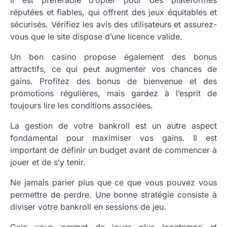
réputées et fiables, qui offrent des jeux équitables et
sécurisés. Vérifiez les avis des utilisateurs et assurez-
vous que le site dispose d’une licence valide.
Un bon casino propose également des bonus
attractifs, ce qui peut augmenter vos chances de
gains. Profitez des bonus de bienvenue et des
promotions régulières, mais gardez à l’esprit de
toujours lire les conditions associées.
La gestion de votre bankroll est un autre aspect
fondamental pour maximiser vos gains. Il est
important de définir un budget avant de commencer à
jouer et de s’y tenir.
Ne jamais parier plus que ce que vous pouvez vous
permettre de perdre. Une bonne stratégie consiste à
diviser votre bankroll en sessions de jeu.
Cela vous permet de jouer plus longtemps et