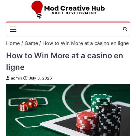
Skip
to
content
Home
Game
How to Win More at a casino en ligne
How to Win More at a casino en
ligne
admin
July 3, 2026