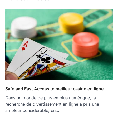
Safe and Fast Access to meilleur casino en ligne
Dans un monde de plus en plus numérique, la
recherche de divertissement en ligne a pris une
ampleur considérable, en…