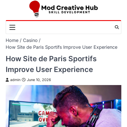
Skip
to
content
Home
Casino
How Site de Paris Sportifs Improve User Experience
How Site de Paris Sportifs
Improve User Experience
admin
June 10, 2026