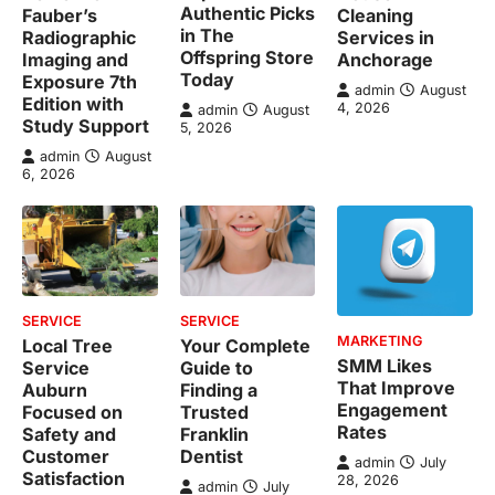
Authentic Picks
Fauber’s
Cleaning
in The
Radiographic
Services in
Offspring Store
Imaging and
Anchorage
Today
Exposure 7th
admin
August
Edition with
4, 2026
admin
August
Study Support
5, 2026
admin
August
6, 2026
SERVICE
SERVICE
MARKETING
Local Tree
Your Complete
SMM Likes
Service
Guide to
That Improve
Auburn
Finding a
Engagement
Focused on
Trusted
Rates
Safety and
Franklin
Customer
Dentist
admin
July
Satisfaction
28, 2026
admin
July