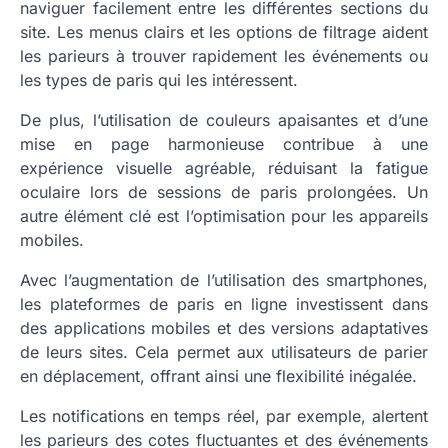
naviguer facilement entre les différentes sections du
site. Les menus clairs et les options de filtrage aident
les parieurs à trouver rapidement les événements ou
les types de paris qui les intéressent.
De plus, l’utilisation de couleurs apaisantes et d’une
mise en page harmonieuse contribue à une
expérience visuelle agréable, réduisant la fatigue
oculaire lors de sessions de paris prolongées. Un
autre élément clé est l’optimisation pour les appareils
mobiles.
Avec l’augmentation de l’utilisation des smartphones,
les plateformes de paris en ligne investissent dans
des applications mobiles et des versions adaptatives
de leurs sites. Cela permet aux utilisateurs de parier
en déplacement, offrant ainsi une flexibilité inégalée.
Les notifications en temps réel, par exemple, alertent
les parieurs des cotes fluctuantes et des événements