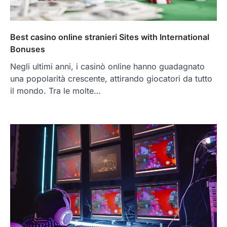
Best casino online stranieri Sites with International
Bonuses
Negli ultimi anni, i casinò online hanno guadagnato
una popolarità crescente, attirando giocatori da tutto
il mondo. Tra le molte…