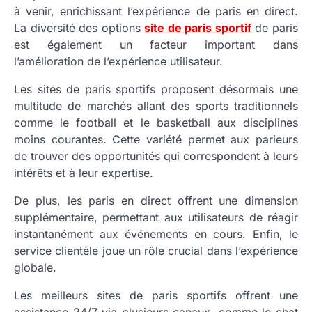
à venir, enrichissant l’expérience de paris en direct.
La diversité des options
site de paris sportif
de paris
est également un facteur important dans
l’amélioration de l’expérience utilisateur.
Les sites de paris sportifs proposent désormais une
multitude de marchés allant des sports traditionnels
comme le football et le basketball aux disciplines
moins courantes. Cette variété permet aux parieurs
de trouver des opportunités qui correspondent à leurs
intérêts et à leur expertise.
De plus, les paris en direct offrent une dimension
supplémentaire, permettant aux utilisateurs de réagir
instantanément aux événements en cours. Enfin, le
service clientèle joue un rôle crucial dans l’expérience
globale.
Les meilleurs sites de paris sportifs offrent une
assistance 24/7 via plusieurs canaux, comme le chat