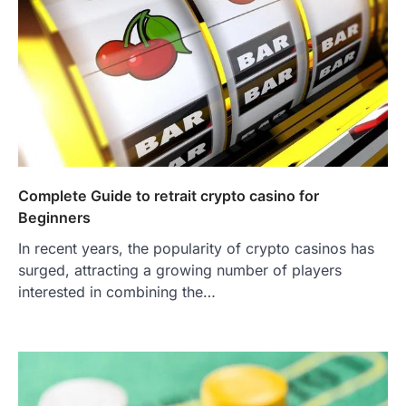
Complete Guide to retrait crypto casino for
Beginners
In recent years, the popularity of crypto casinos has
surged, attracting a growing number of players
interested in combining the…