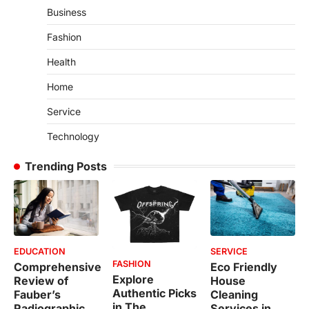
Business
Fashion
Health
Home
Service
Technology
Trending Posts
EDUCATION
SERVICE
FASHION
Comprehensive
Eco Friendly
Explore
Review of
House
Authentic Picks
Fauber’s
Cleaning
in The
Radiographic
Services in