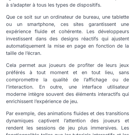
à s’adapter à tous les types de dispositifs.
Que ce soit sur un ordinateur de bureau, une tablette
ou un smartphone, ces sites garantissent une
expérience fluide et cohérente. Les développeurs
investissent dans des designs réactifs qui ajustent
automatiquement la mise en page en fonction de la
taille de l’écran.
Cela permet aux joueurs de profiter de leurs jeux
préférés à tout moment et en tout lieu, sans
compromettre la qualité de l’affichage ou de
l’interaction. En outre, une interface utilisateur
moderne intègre souvent des éléments interactifs qui
enrichissent l’expérience de jeu.
Par exemple, des animations fluides et des transitions
dynamiques captivent l’attention des joueurs et
rendent les sessions de jeu plus immersives. Les
fonctionnalités telles que les tutoriels interactifs et les