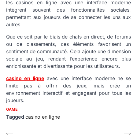
les casinos en ligne avec une interface moderne
intègrent souvent des fonctionnalités sociales,
permettant aux joueurs de se connecter les uns aux
autres.
Que ce soit par le biais de chats en direct, de forums
ou de classements, ces éléments favorisent un
sentiment de communauté. Cela ajoute une dimension
sociale au jeu, rendant l’expérience encore plus
enrichissante et divertissante pour les utilisateurs.
casino en ligne
avec une interface moderne ne se
limite pas à offrir des jeux, mais crée un
environnement interactif et engageant pour tous les
joueurs.
GAME
Tagged
casino en ligne
Post
⟵
⟶