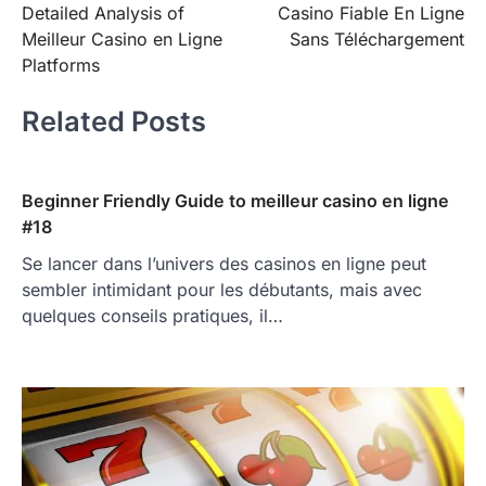
Detailed Analysis of
Casino Fiable En Ligne
navigation
Meilleur Casino en Ligne
Sans Téléchargement
Platforms
Related Posts
Beginner Friendly Guide to meilleur casino en ligne
#18
Se lancer dans l’univers des casinos en ligne peut
sembler intimidant pour les débutants, mais avec
quelques conseils pratiques, il…