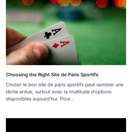
Choosing the Right Site de Paris Sportifs
Choisir le bon site de paris sportifs peut sembler une
tâche ardue, surtout avec la multitude d’options
disponibles aujourd’hui. Pour…