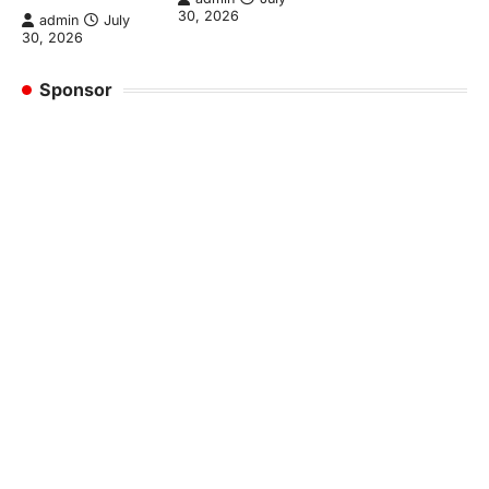
30, 2026
admin
July
30, 2026
Sponsor