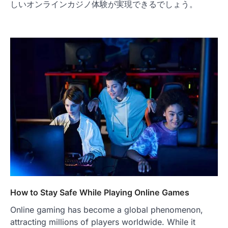
しいオンラインカジノ体験が実現できるでしょう。
How to Stay Safe While Playing Online Games
Online gaming has become a global phenomenon,
attracting millions of players worldwide. While it