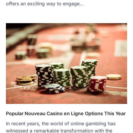
offers an exciting way to engage…
Popular Nouveau Casino en Ligne Options This Year
In recent years, the world of online gambling has
witnessed a remarkable transformation with the