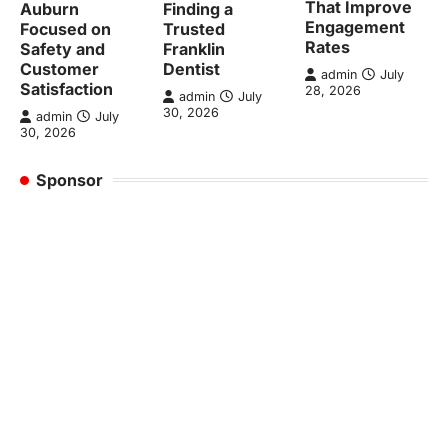
That Improve
Auburn
Finding a
Engagement
Focused on
Trusted
Rates
Safety and
Franklin
Customer
Dentist
admin
July
Satisfaction
28, 2026
admin
July
30, 2026
admin
July
30, 2026
Sponsor