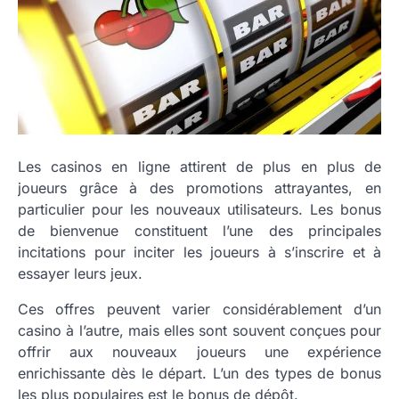
Les casinos en ligne attirent de plus en plus de
joueurs grâce à des promotions attrayantes, en
particulier pour les nouveaux utilisateurs. Les bonus
de bienvenue constituent l’une des principales
incitations pour inciter les joueurs à s’inscrire et à
essayer leurs jeux.
Ces offres peuvent varier considérablement d’un
casino à l’autre, mais elles sont souvent conçues pour
offrir aux nouveaux joueurs une expérience
enrichissante dès le départ. L’un des types de bonus
les plus populaires est le bonus de dépôt.