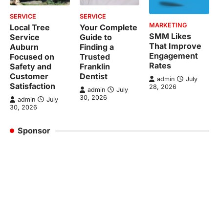
SERVICE
SERVICE
MARKETING
Local Tree
Your Complete
SMM Likes
Service
Guide to
That Improve
Auburn
Finding a
Engagement
Focused on
Trusted
Rates
Safety and
Franklin
Customer
Dentist
admin
July
Satisfaction
28, 2026
admin
July
30, 2026
admin
July
30, 2026
Sponsor