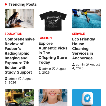
Trending Posts
EDUCATION
SERVICE
FASHION
Comprehensive
Eco Friendly
Explore
Review of
House
Authentic Picks
Fauber’s
Cleaning
in The
Radiographic
Services in
Offspring Store
Imaging and
Anchorage
Today
Exposure 7th
admin
August
Edition with
4, 2026
admin
August
Study Support
5, 2026
admin
August
6, 2026