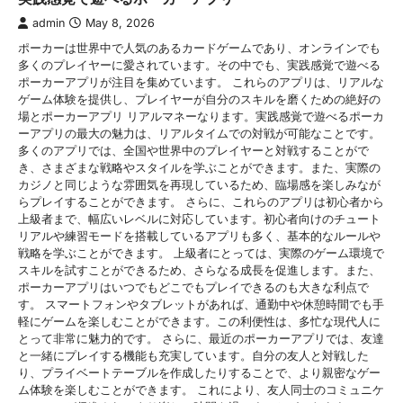
admin
May 8, 2026
ポーカーは世界中で人気のあるカードゲームであり、オンラインでも
多くのプレイヤーに愛されています。その中でも、実践感覚で遊べる
ポーカーアプリが注目を集めています。 これらのアプリは、リアルな
ゲーム体験を提供し、プレイヤーが自分のスキルを磨くための絶好の
場とポーカーアプリ リアルマネーなります。実践感覚で遊べるポーカ
ーアプリの最大の魅力は、リアルタイムでの対戦が可能なことです。
多くのアプリでは、全国や世界中のプレイヤーと対戦することがで
き、さまざまな戦略やスタイルを学ぶことができます。また、実際の
カジノと同じような雰囲気を再現しているため、臨場感を楽しみなが
らプレイすることができます。 さらに、これらのアプリは初心者から
上級者まで、幅広いレベルに対応しています。初心者向けのチュート
リアルや練習モードを搭載しているアプリも多く、基本的なルールや
戦略を学ぶことができます。 上級者にとっては、実際のゲーム環境で
スキルを試すことができるため、さらなる成長を促進します。また、
ポーカーアプリはいつでもどこでもプレイできるのも大きな利点で
す。 スマートフォンやタブレットがあれば、通勤中や休憩時間でも手
軽にゲームを楽しむことができます。この利便性は、多忙な現代人に
とって非常に魅力的です。 さらに、最近のポーカーアプリでは、友達
と一緒にプレイする機能も充実しています。自分の友人と対戦した
り、プライベートテーブルを作成したりすることで、より親密なゲー
ム体験を楽しむことができます。 これにより、友人同士のコミュニケ