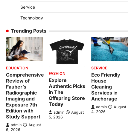
Service
Technology
Trending Posts
EDUCATION
SERVICE
FASHION
Comprehensive
Eco Friendly
Explore
Review of
House
Authentic Picks
Fauber’s
Cleaning
in The
Radiographic
Services in
Offspring Store
Imaging and
Anchorage
Today
Exposure 7th
admin
August
Edition with
4, 2026
admin
August
Study Support
5, 2026
admin
August
6, 2026