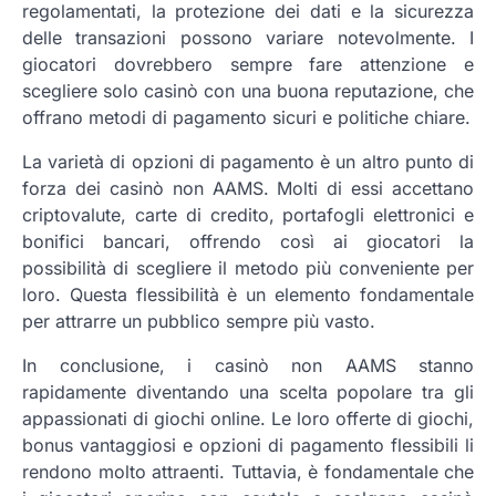
regolamentati, la protezione dei dati e la sicurezza
delle transazioni possono variare notevolmente. I
giocatori dovrebbero sempre fare attenzione e
scegliere solo casinò con una buona reputazione, che
offrano metodi di pagamento sicuri e politiche chiare.
La varietà di opzioni di pagamento è un altro punto di
forza dei casinò non AAMS. Molti di essi accettano
criptovalute, carte di credito, portafogli elettronici e
bonifici bancari, offrendo così ai giocatori la
possibilità di scegliere il metodo più conveniente per
loro. Questa flessibilità è un elemento fondamentale
per attrarre un pubblico sempre più vasto.
In conclusione, i casinò non AAMS stanno
rapidamente diventando una scelta popolare tra gli
appassionati di giochi online. Le loro offerte di giochi,
bonus vantaggiosi e opzioni di pagamento flessibili li
rendono molto attraenti. Tuttavia, è fondamentale che