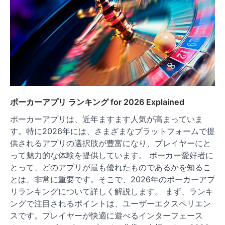
ポーカーアプリ ランキング for 2026 Explained
ポーカーアプリは、近年ますます人気が高まっていま
す。特に2026年には、さまざまなプラットフォームで提
供されるアプリの選択肢が豊富になり、プレイヤーにと
って魅力的な体験を提供しています。 ポーカー愛好者に
とって、どのアプリが最も優れたものであるかを知るこ
とは、非常に重要です。そこで、2026年のポーカーアプ
リランキングについて詳しく解説します。 まず、ランキ
ングで注目されるポイントは、ユーザーエクスペリエン
スです。プレイヤーが快適に遊べるインターフェース