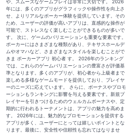
や、スムーズなゲームプレイは非常に大切です。 2026
年には、多くのアプリがグラフィックや操作性を向上さ
せ、よりリアルなポーカー体験を提供しています。その
ため、ユーザーの評価が高いアプリは、直感的な操作が
可能で、ストレスなく楽しむことができるものが多いで
す。 次に、ゲームのバリエーションも重要な要素です。
ポーカーにはさまざまな種類があり、テキサスホールデ
ムやオマハなど、さまざまなスタイルを楽しむことがで
きま ポーカーアプリ 初心者 す。 2026年のランキング
では、これらのゲームバリエーションの豊富さが評価基
準となります。多くのアプリが、初心者から上級者まで
楽しめる多様なゲームモードを提供しており、プレイヤ
ーのニーズに応えています。 さらに、ボーナスやプロモ
ーションもランキングに影響を与える要素です。新規プ
レイヤーを引きつけるためのウェルカムボーナスや、定
期的に行われるトーナメントは、アプリの魅力を高めま
す。 2026年には、魅力的なプロモーションを提供する
アプリが多く、ユーザーにとっては嬉しいポイントとな
ります。最後に、安全性や信頼性も忘れてはなりませ