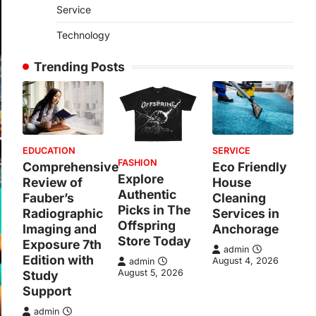
Service
Technology
Trending Posts
EDUCATION
SERVICE
FASHION
Comprehensive
Eco Friendly
Explore
Review of
House
Authentic
Fauber’s
Cleaning
Picks in The
Radiographic
Services in
Offspring
Imaging and
Anchorage
Store Today
Exposure 7th
admin
Edition with
August 4, 2026
admin
August 5, 2026
Study
Support
admin