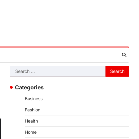
Search
for:
Categories
Business
Fashion
Health
Home