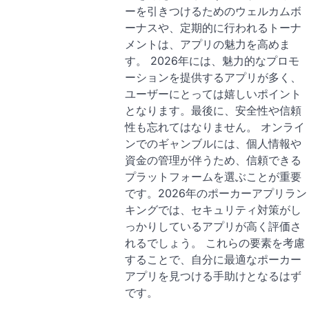
ーを引きつけるためのウェルカムボ
ーナスや、定期的に行われるトーナ
メントは、アプリの魅力を高めま
す。 2026年には、魅力的なプロモ
ーションを提供するアプリが多く、
ユーザーにとっては嬉しいポイント
となります。最後に、安全性や信頼
性も忘れてはなりません。 オンライ
ンでのギャンブルには、個人情報や
資金の管理が伴うため、信頼できる
プラットフォームを選ぶことが重要
です。2026年のポーカーアプリラン
キングでは、セキュリティ対策がし
っかりしているアプリが高く評価さ
れるでしょう。 これらの要素を考慮
することで、自分に最適なポーカー
アプリを見つける手助けとなるはず
です。