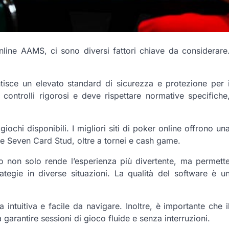
 online AAMS, ci sono diversi fattori chiave da considerare
isce un elevato standard di sicurezza e protezione per 
 controlli rigorosi e deve rispettare normative specifiche
iochi disponibili. I migliori siti di poker online offrono un
 Seven Card Stud, oltre a tornei e cash game.
oco non solo rende l’esperienza più divertente, ma permett
rategie in diverse situazioni. La qualità del software è u
intuitiva e facile da navigare. Inoltre, è importante che i
garantire sessioni di gioco fluide e senza interruzioni.