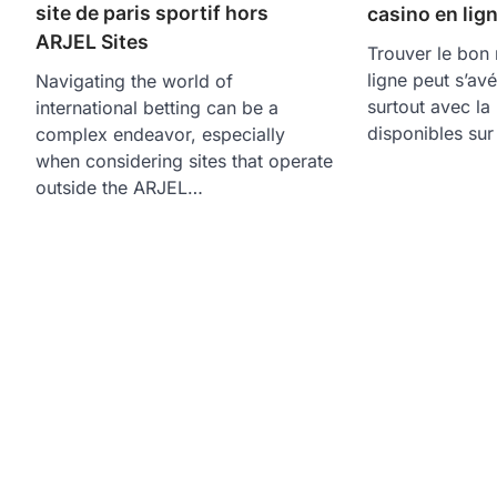
site de paris sportif hors
casino en lig
ARJEL Sites
Trouver le bon
ligne peut s’avé
Navigating the world of
surtout avec la
international betting can be a
disponibles sur
complex endeavor, especially
when considering sites that operate
outside the ARJEL…