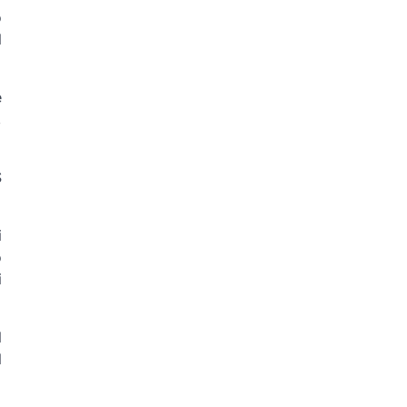
o
l
e
,
S
i
o
i
l
l