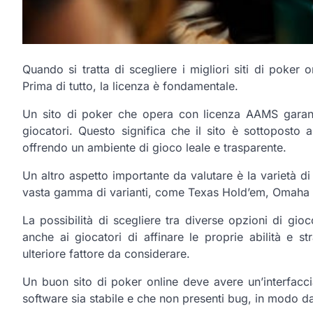
Quando si tratta di scegliere i migliori siti di poker
Prima di tutto, la licenza è fondamentale.
Un sito di poker che opera con licenza AAMS garant
giocatori. Questo significa che il sito è sottoposto a
offrendo un ambiente di gioco leale e trasparente.
Un altro aspetto importante da valutare è la varietà di g
vasta gamma di varianti, come Texas Hold’em, Omaha e
La possibilità di scegliere tra diverse opzioni di gi
anche ai giocatori di affinare le proprie abilità e st
ulteriore fattore da considerare.
Un buon sito di poker online deve avere un’interfaccia 
software sia stabile e che non presenti bug, in modo da 