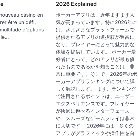
ne
2026 Explained
 nouveau casino en
ポーカーアプリは、近年ますます人
rer être un défi,
気が高まっています。特に2026年に
 multitude d’options
は、さまざまなプラットフォームで
 le…
提供されるアプリの選択肢が豊富に
なり、プレイヤーにとって魅力的な
体験を提供しています。 ポーカー愛
好者にとって、どのアプリが最も優
れたものであるかを知ることは、非
常に重要です。そこで、2026年のポ
ーカーアプリランキングについて詳
しく解説します。 まず、ランキング
で注目されるポイントは、ユーザー
エクスペリエンスです。プレイヤー
が快適に遊べるインターフェース
や、スムーズなゲームプレイは非常
に大切です。 2026年には、多くの
アプリがグラフィックや操作性を向