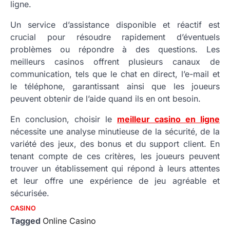
ligne.
Un service d’assistance disponible et réactif est
crucial pour résoudre rapidement d’éventuels
problèmes ou répondre à des questions. Les
meilleurs casinos offrent plusieurs canaux de
communication, tels que le chat en direct, l’e-mail et
le téléphone, garantissant ainsi que les joueurs
peuvent obtenir de l’aide quand ils en ont besoin.
En conclusion, choisir le
meilleur casino en ligne
nécessite une analyse minutieuse de la sécurité, de la
variété des jeux, des bonus et du support client. En
tenant compte de ces critères, les joueurs peuvent
trouver un établissement qui répond à leurs attentes
et leur offre une expérience de jeu agréable et
sécurisée.
CASINO
Tagged
Online Casino