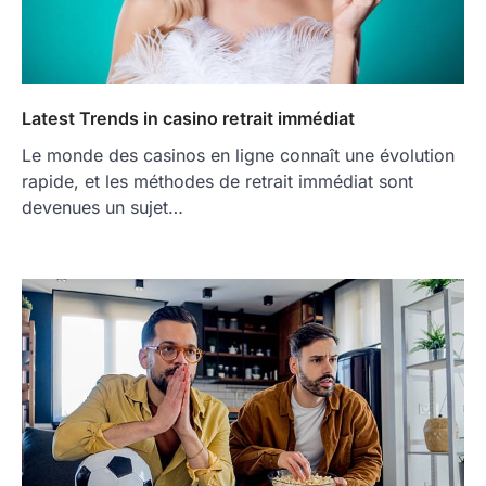
Latest Trends in casino retrait immédiat
Le monde des casinos en ligne connaît une évolution
rapide, et les méthodes de retrait immédiat sont
devenues un sujet…