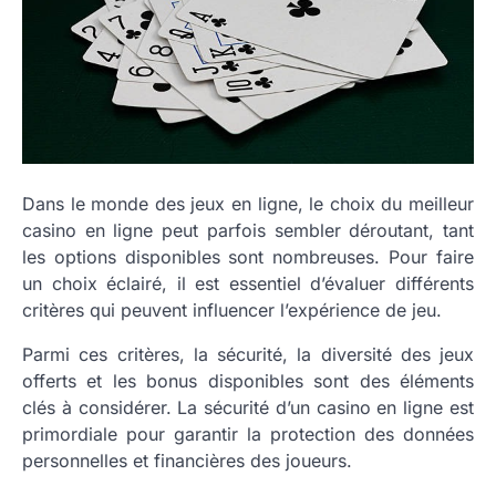
Dans le monde des jeux en ligne, le choix du meilleur
casino en ligne peut parfois sembler déroutant, tant
les options disponibles sont nombreuses. Pour faire
un choix éclairé, il est essentiel d’évaluer différents
critères qui peuvent influencer l’expérience de jeu.
Parmi ces critères, la sécurité, la diversité des jeux
offerts et les bonus disponibles sont des éléments
clés à considérer. La sécurité d’un casino en ligne est
primordiale pour garantir la protection des données
personnelles et financières des joueurs.