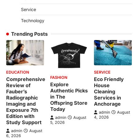
Service
Technology
Trending Posts
EDUCATION
SERVICE
FASHION
Comprehensive
Eco Friendly
Explore
Review of
House
Authentic Picks
Fauber’s
Cleaning
in The
Radiographic
Services in
Offspring Store
Imaging and
Anchorage
Today
Exposure 7th
admin
August
Edition with
4, 2026
admin
August
Study Support
5, 2026
admin
August
6, 2026