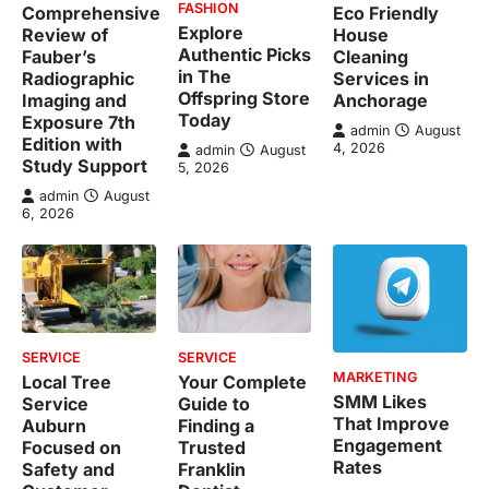
FASHION
Comprehensive
Eco Friendly
Explore
Review of
House
Authentic Picks
Fauber’s
Cleaning
in The
Radiographic
Services in
Offspring Store
Imaging and
Anchorage
Today
Exposure 7th
admin
August
Edition with
4, 2026
admin
August
Study Support
5, 2026
admin
August
6, 2026
SERVICE
SERVICE
MARKETING
Local Tree
Your Complete
SMM Likes
Service
Guide to
That Improve
Auburn
Finding a
Engagement
Focused on
Trusted
Rates
Safety and
Franklin