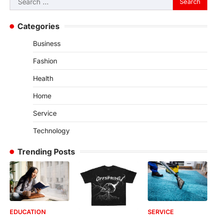
for:
Categories
Business
Fashion
Health
Home
Service
Technology
Trending Posts
EDUCATION
SERVICE