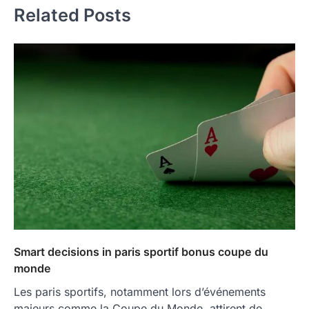
Related Posts
Smart decisions in paris sportif bonus coupe du
monde
Les paris sportifs, notamment lors d’événements
majeurs comme la Coupe du Monde, attirent de