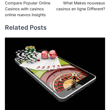
Compare Popular Online
What Makes nouveaux
navigation
Casinos with casinos
casinos en ligne Different?
online nuevos Insights
Related Posts