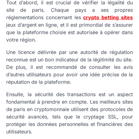
Tout d’abord, il est crucial de vérifier la légalité du
site de paris. Chaque pays a ses propres
réglementations concernant les
crypto betting sites
jeux d’argent en ligne, et il est primordial de s’assurer
que la plateforme choisie est autorisée à opérer dans
votre région.
Une licence délivrée par une autorité de régulation
reconnue est un bon indicateur de la légitimité du site.
De plus, il est recommandé de consulter les avis
d’autres utilisateurs pour avoir une idée précise de la
réputation de la plateforme.
Ensuite, la sécurité des transactions est un aspect
fondamental à prendre en compte. Les meilleurs sites
de paris en cryptomonnaie utilisent des protocoles de
sécurité avancés, tels que le cryptage SSL, pour
protéger les données personnelles et financières des
utilisateurs.