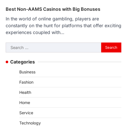
Best Non-AAMS Casinos with Big Bonuses
In the world of online gambling, players are
constantly on the hunt for platforms that offer exciting
experiences coupled with…
Search
for:
Categories
Business
Fashion
Health
Home
Service
Technology