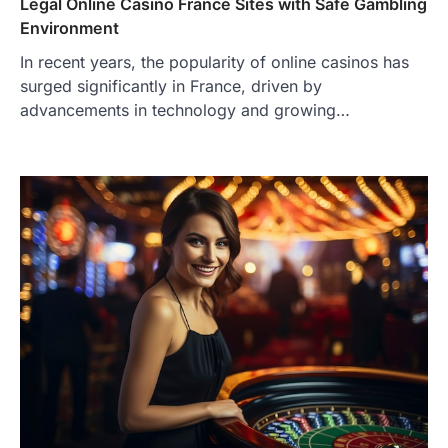
Legal Online Casino France Sites with Safe Gambling
Environment
In recent years, the popularity of online casinos has
surged significantly in France, driven by
advancements in technology and growing…