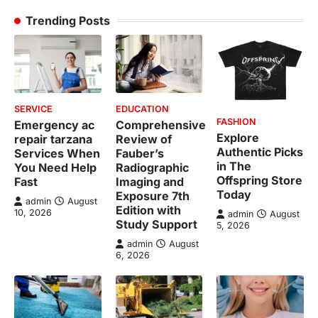
Trending Posts
SERVICE
EDUCATION
FASHION
Emergency ac
Comprehensive
Explore
repair tarzana
Review of
Authentic Picks
Services When
Fauber’s
in The
You Need Help
Radiographic
Offspring Store
Fast
Imaging and
Today
Exposure 7th
admin
August
Edition with
10, 2026
admin
August
Study Support
5, 2026
admin
August
6, 2026