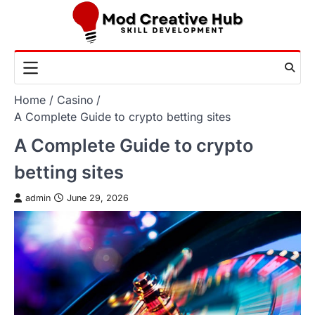
Skip
to
content
Home
Casino
A Complete Guide to crypto betting sites
A Complete Guide to crypto
betting sites
admin
June 29, 2026